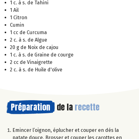
1 c. à s. de Tahini
1 Ail
1 Citron
Cumin
1 cc de Curcuma
2 c. à s. de Algue
20 g de Noix de cajou
1 c. à s. de Graine de courge
2 cc de Vinaigrette
2 c. à s. de Huile d'olive
Préparation
de la
recette
Emincer l’oignon, éplucher et couper en dés la
patate douce. Brosser et couper les carottes en