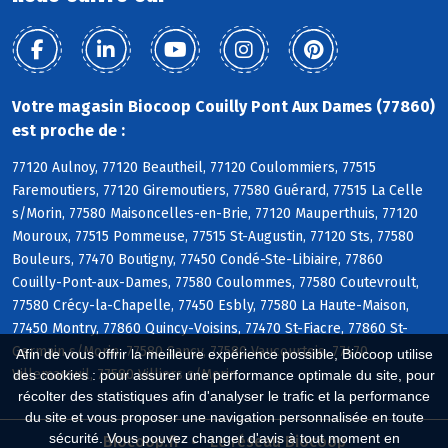
Votre magasin Biocoop Couilly Pont Aux Dames (77860)
est proche de :
77120 Aulnoy, 77120 Beautheil, 77120 Coulommiers, 77515
Faremoutiers, 77120 Giremoutiers, 77580 Guérard, 77515 La Celle
s/Morin, 77580 Maisoncelles-en-Brie, 77120 Mauperthuis, 77120
Mouroux, 77515 Pommeuse, 77515 St-Augustin, 77120 Sts, 77580
Bouleurs, 77470 Boutigny, 77450 Condé-Ste-Libiaire, 77860
Couilly-Pont-aux-Dames, 77580 Coulommes, 77580 Coutevroult,
77580 Crécy-la-Chapelle, 77450 Esbly, 77580 La Haute-Maison,
77450 Montry, 77860 Quincy-Voisins, 77470 St-Fiacre, 77860 St-
Germain s/Morin, 77580 Sancy, 77580 Vaucourtois, 77470
Afin de vous offrir la meilleure expérience possible, Biocoop utilise
Villemareuil, 77580 Villiers s/Morin
des cookies : pour assurer une performance optimale du site, pour
récolter des statistiques afin d'analyser le trafic et la performance
du site et vous proposer une navigation personnalisée en toute
sécurité. Vous pouvez changer d'avis à tout moment en
Biocoop.fr
Le réseau Biocoop