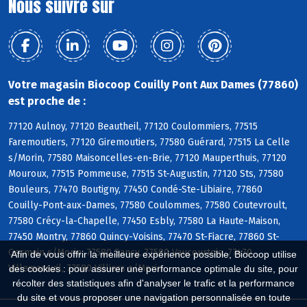
Nous suivre sur
Votre magasin Biocoop Couilly Pont Aux Dames (77860)
est proche de :
77120 Aulnoy, 77120 Beautheil, 77120 Coulommiers, 77515
Faremoutiers, 77120 Giremoutiers, 77580 Guérard, 77515 La Celle
s/Morin, 77580 Maisoncelles-en-Brie, 77120 Mauperthuis, 77120
Mouroux, 77515 Pommeuse, 77515 St-Augustin, 77120 Sts, 77580
Bouleurs, 77470 Boutigny, 77450 Condé-Ste-Libiaire, 77860
Couilly-Pont-aux-Dames, 77580 Coulommes, 77580 Coutevroult,
77580 Crécy-la-Chapelle, 77450 Esbly, 77580 La Haute-Maison,
77450 Montry, 77860 Quincy-Voisins, 77470 St-Fiacre, 77860 St-
Germain s/Morin, 77580 Sancy, 77580 Vaucourtois, 77470
Afin de vous offrir la meilleure expérience possible, Biocoop utilise
Villemareuil, 77580 Villiers s/Morin
des cookies : pour assurer une performance optimale du site, pour
récolter des statistiques afin d'analyser le trafic et la performance
du site et vous proposer une navigation personnalisée en toute