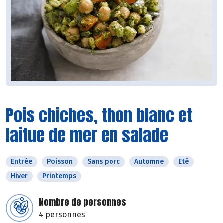
Pois chiches, thon blanc et
laitue de mer en salade
Entrée
Poisson
Sans porc
Automne
Eté
Hiver
Printemps
Nombre de personnes
4 personnes