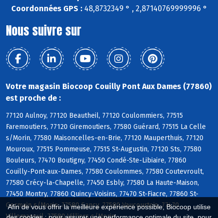
Coordonnées GPS :
48,8732349 ° , 2,87140769999996 °
Nous suivre sur
Votre magasin Biocoop Couilly Pont Aux Dames (77860)
est proche de :
77120 Aulnoy, 77120 Beautheil, 77120 Coulommiers, 77515
Faremoutiers, 77120 Giremoutiers, 77580 Guérard, 77515 La Celle
s/Morin, 77580 Maisoncelles-en-Brie, 77120 Mauperthuis, 77120
Mouroux, 77515 Pommeuse, 77515 St-Augustin, 77120 Sts, 77580
Bouleurs, 77470 Boutigny, 77450 Condé-Ste-Libiaire, 77860
Couilly-Pont-aux-Dames, 77580 Coulommes, 77580 Coutevroult,
77580 Crécy-la-Chapelle, 77450 Esbly, 77580 La Haute-Maison,
77450 Montry, 77860 Quincy-Voisins, 77470 St-Fiacre, 77860 St-
Germain s/Morin, 77580 Sancy, 77580 Vaucourtois, 77470
Afin de vous offrir la meilleure expérience possible, Biocoop utilise
Villemareuil, 77580 Villiers s/Morin
des cookies : pour assurer une performance optimale du site, pour