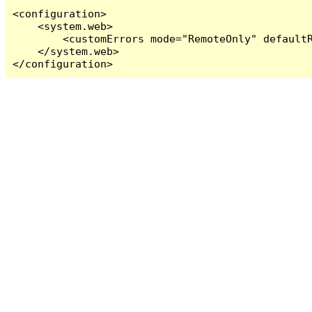
<configuration>

    <system.web>

        <customErrors mode="RemoteOnly" defaultR
    </system.web>

</configuration>