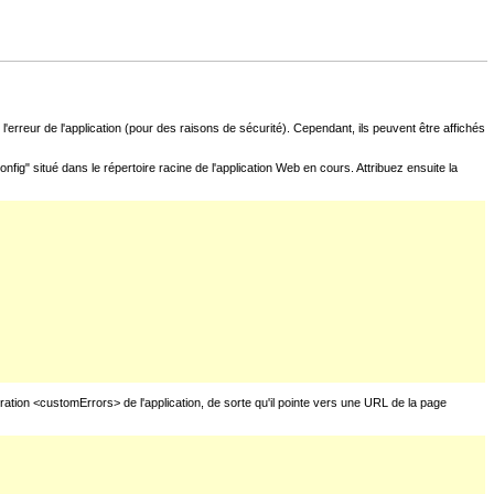
l'erreur de l'application (pour des raisons de sécurité). Cependant, ils peuvent être affichés
fig" situé dans le répertoire racine de l'application Web en cours. Attribuez ensuite la
uration <customErrors> de l'application, de sorte qu'il pointe vers une URL de la page