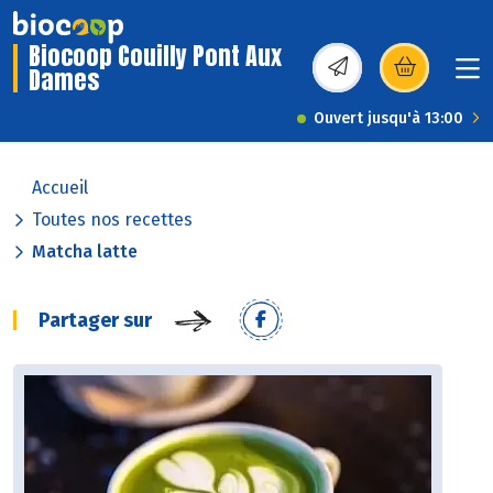
Biocoop Couilly Pont Aux
Dames
(s’ouvre dans une nou
Ouvert jusqu'à 13:00
Accueil
Toutes nos recettes
Matcha latte
Partager sur