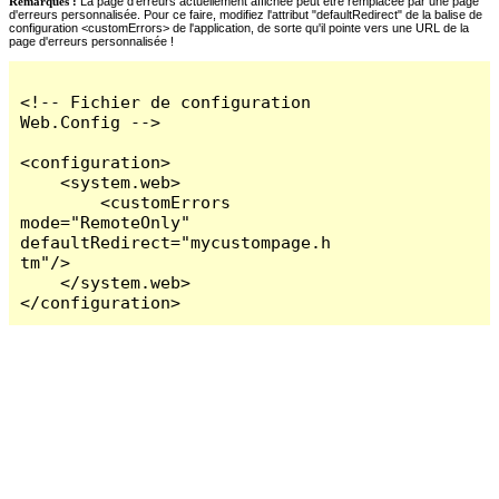
Remarques :
La page d'erreurs actuellement affichée peut être remplacée par une page
d'erreurs personnalisée. Pour ce faire, modifiez l'attribut "defaultRedirect" de la balise de
configuration <customErrors> de l'application, de sorte qu'il pointe vers une URL de la
page d'erreurs personnalisée !
<!-- Fichier de configuration 
Web.Config -->

<configuration>

    <system.web>

        <customErrors 
mode="RemoteOnly" 
defaultRedirect="mycustompage.h
tm"/>

    </system.web>

</configuration>