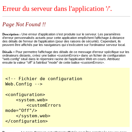
Erreur du serveur dans l'application '/'.
Page Not Found !!
Description :
Une erreur d'application s'est produite sur le serveur. Les paramètres
d'erreur personnalisés actuels pour cette application empêchent l'affichage à distance
des détails de l'erreur de l'application (pour des raisons de sécurité). Cependant, ils
peuvent être affichés par les navigateurs qui s'exécutent sur l'ordinateur serveur local.
Détails =
Pour permettre l'affichage des détails de ce message d'erreur spécifique sur les
ordinateurs distants, créez une balise <customErrors> dans un fichier de configuration
"web.config" situé dans le répertoire racine de l'application Web en cours. Attribuez
ensuite la valeur "off" à l'attribut "mode" de cette balise <customErrors>.
<!-- Fichier de configuration 
Web.Config -->

<configuration>

    <system.web>

        <customErrors 
mode="Off"/>

    </system.web>

</configuration>