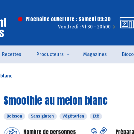
nt
Prochaine ouverture : Samedi 09:30
Vendredi : 9h30 - 20h00
s
Recettes
Producteurs
Magazines
Bioc
blanc
Smoothie au melon blanc
Boisson
Sans gluten
Végétarien
Eté
Nombre de personnes
Prépara