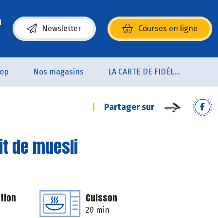
Newsletter
Courses en ligne
(s’ouvre dans une nouvelle fenêtre)
oop
Nos magasins
LA CARTE DE FIDÉLITÉ
Partager sur
lit de muesli
tion
Cuisson
20 min