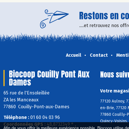
Restons en con
....et retrouvez nos of
Accueil
Contact
Menti
Biocoop Couilly Pont Aux
Nous suiv
Dames
Votre magasi
65 rue de l'Ensoleillée
ZA les Manceaux
77120 Aulnoy, 7
77860 Couilly-Pont-aux-Dames
en-Brie, 77120 
77860 Couilly-
Téléphone :
01 60 04 03 96
Quincy-Voisins,
Coordonnées GPS :
48,8732349 ° ,
Afin de vous offrir la meilleure expérience possible, Biocoop utilise d