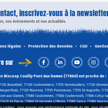
tact, inscrivez-vous à la newsletter
fres, nos événements et nos actualités.
ons légales
Protection des données
CGU
Gestio
re sur
n Biocoop Couilly Pont Aux Dames (77860) est proche de :
7120 Beautheil, 77120 Coulommiers, 77515 Faremoutiers, 77120 Giremou
Mauperthuis, 77120 Mouroux, 77515 Pommeuse, 77515 St-Augustin, 77120
Pont-aux-Dames, 77580 Coulommes, 77580 Coutevroult, 77580 Crécy-la-
 77470 St-Fiacre, 77860 St-Germain s/Morin, 77580 Sancy, 77580 Vaucour
es cookies : pour assurer une performance optimale du site, pour récolter