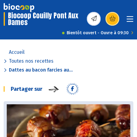
Biocoop Couilly Pont Aux
Dames
(s’ouvre dans une nou
Bientôt ouvert - Ouvre à 09:30
Accueil
Toutes nos recettes
Dattes au bacon farcies au...
Partager sur