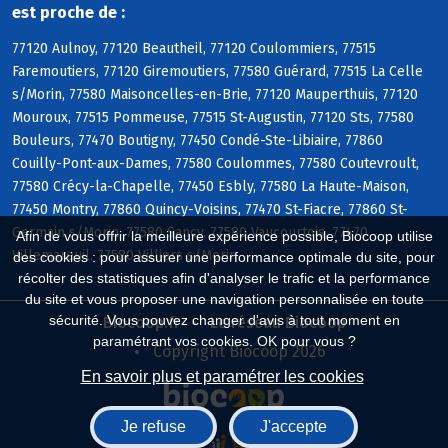
est proche de :
77120 Aulnoy, 77120 Beautheil, 77120 Coulommiers, 77515
Faremoutiers, 77120 Giremoutiers, 77580 Guérard, 77515 La Celle
s/Morin, 77580 Maisoncelles-en-Brie, 77120 Mauperthuis, 77120
Mouroux, 77515 Pommeuse, 77515 St-Augustin, 77120 Sts, 77580
Bouleurs, 77470 Boutigny, 77450 Condé-Ste-Libiaire, 77860
Couilly-Pont-aux-Dames, 77580 Coulommes, 77580 Coutevroult,
77580 Crécy-la-Chapelle, 77450 Esbly, 77580 La Haute-Maison,
77450 Montry, 77860 Quincy-Voisins, 77470 St-Fiacre, 77860 St-
Germain s/Morin, 77580 Sancy, 77580 Vaucourtois, 77470
Afin de vous offrir la meilleure expérience possible, Biocoop utilise
Villemareuil, 77580 Villiers s/Morin
des cookies : pour assurer une performance optimale du site, pour
récolter des statistiques afin d'analyser le trafic et la performance
du site et vous proposer une navigation personnalisée en toute
sécurité. Vous pouvez changer d'avis à tout moment en
Biocoop.fr
Le réseau Biocoop
paramétrant vos cookies. OK pour vous ?
Copyright Biocoop 2026
En savoir plus et paramétrer les cookies
Je refuse
J'accepte
Réalisé par