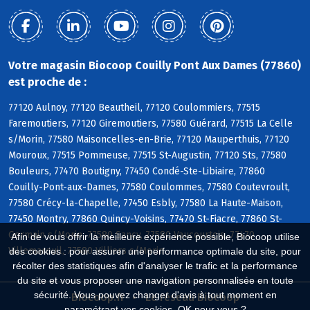
Votre magasin Biocoop Couilly Pont Aux Dames (77860)
est proche de :
77120 Aulnoy, 77120 Beautheil, 77120 Coulommiers, 77515
Faremoutiers, 77120 Giremoutiers, 77580 Guérard, 77515 La Celle
s/Morin, 77580 Maisoncelles-en-Brie, 77120 Mauperthuis, 77120
Mouroux, 77515 Pommeuse, 77515 St-Augustin, 77120 Sts, 77580
Bouleurs, 77470 Boutigny, 77450 Condé-Ste-Libiaire, 77860
Couilly-Pont-aux-Dames, 77580 Coulommes, 77580 Coutevroult,
77580 Crécy-la-Chapelle, 77450 Esbly, 77580 La Haute-Maison,
77450 Montry, 77860 Quincy-Voisins, 77470 St-Fiacre, 77860 St-
Germain s/Morin, 77580 Sancy, 77580 Vaucourtois, 77470
Afin de vous offrir la meilleure expérience possible, Biocoop utilise
Villemareuil, 77580 Villiers s/Morin
des cookies : pour assurer une performance optimale du site, pour
récolter des statistiques afin d'analyser le trafic et la performance
du site et vous proposer une navigation personnalisée en toute
sécurité. Vous pouvez changer d'avis à tout moment en
Biocoop.fr
Le réseau Biocoop
paramétrant vos cookies. OK pour vous ?