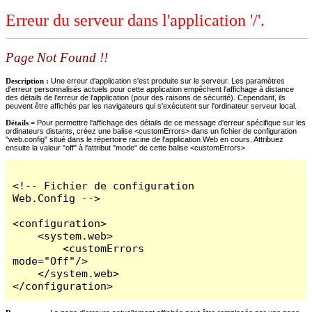
Erreur du serveur dans l'application '/'.
Page Not Found !!
Description :
Une erreur d'application s'est produite sur le serveur. Les paramètres
d'erreur personnalisés actuels pour cette application empêchent l'affichage à distance
des détails de l'erreur de l'application (pour des raisons de sécurité). Cependant, ils
peuvent être affichés par les navigateurs qui s'exécutent sur l'ordinateur serveur local.
Détails =
Pour permettre l'affichage des détails de ce message d'erreur spécifique sur les
ordinateurs distants, créez une balise <customErrors> dans un fichier de configuration
"web.config" situé dans le répertoire racine de l'application Web en cours. Attribuez
ensuite la valeur "off" à l'attribut "mode" de cette balise <customErrors>.
<!-- Fichier de configuration 
Web.Config -->

<configuration>

    <system.web>

        <customErrors 
mode="Off"/>

    </system.web>

</configuration>