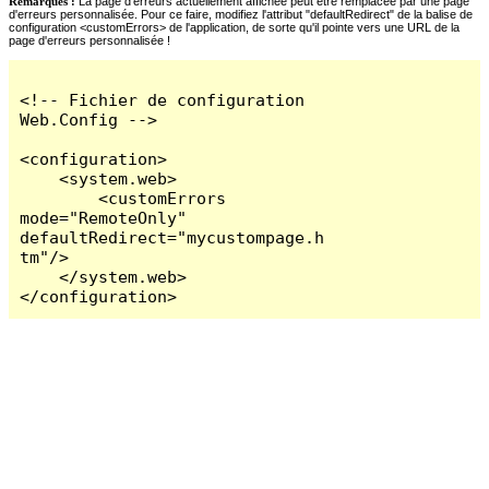
Remarques :
La page d'erreurs actuellement affichée peut être remplacée par une page
d'erreurs personnalisée. Pour ce faire, modifiez l'attribut "defaultRedirect" de la balise de
configuration <customErrors> de l'application, de sorte qu'il pointe vers une URL de la
page d'erreurs personnalisée !
<!-- Fichier de configuration 
Web.Config -->

<configuration>

    <system.web>

        <customErrors 
mode="RemoteOnly" 
defaultRedirect="mycustompage.h
tm"/>

    </system.web>

</configuration>