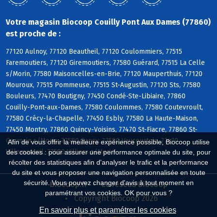
Votre magasin Biocoop Couilly Pont Aux Dames (77860)
est proche de :
77120 Aulnoy, 77120 Beautheil, 77120 Coulommiers, 77515
Faremoutiers, 77120 Giremoutiers, 77580 Guérard, 77515 La Celle
s/Morin, 77580 Maisoncelles-en-Brie, 77120 Mauperthuis, 77120
Mouroux, 77515 Pommeuse, 77515 St-Augustin, 77120 Sts, 77580
Bouleurs, 77470 Boutigny, 77450 Condé-Ste-Libiaire, 77860
Couilly-Pont-aux-Dames, 77580 Coulommes, 77580 Coutevroult,
77580 Crécy-la-Chapelle, 77450 Esbly, 77580 La Haute-Maison,
77450 Montry, 77860 Quincy-Voisins, 77470 St-Fiacre, 77860 St-
Germain s/Morin, 77580 Sancy, 77580 Vaucourtois, 77470
Afin de vous offrir la meilleure expérience possible, Biocoop utilise
Villemareuil, 77580 Villiers s/Morin
des cookies : pour assurer une performance optimale du site, pour
récolter des statistiques afin d'analyser le trafic et la performance
du site et vous proposer une navigation personnalisée en toute
sécurité. Vous pouvez changer d'avis à tout moment en
Biocoop.fr
Le réseau Biocoop
paramétrant vos cookies. OK pour vous ?
Copyright Biocoop 2026
En savoir plus et paramétrer les cookies