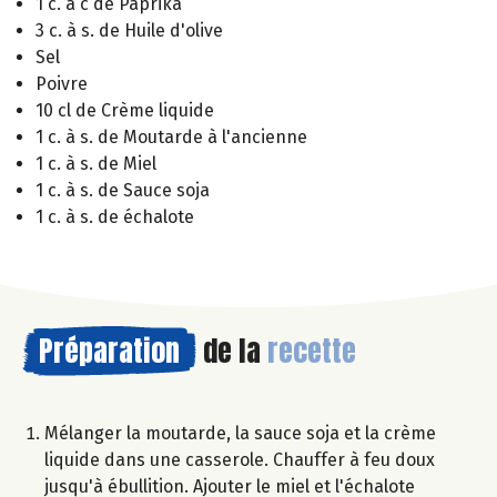
1 c. à c de Paprika
3 c. à s. de Huile d'olive
Sel
Poivre
10 cl de Crème liquide
1 c. à s. de Moutarde à l'ancienne
1 c. à s. de Miel
1 c. à s. de Sauce soja
1 c. à s. de échalote
Préparation
de la
recette
Mélanger la moutarde, la sauce soja et la crème
liquide dans une casserole. Chauffer à feu doux
jusqu'à ébullition. Ajouter le miel et l'échalote