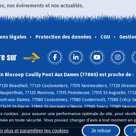
fres, nos événements et nos actualités.
ons légales
Protection des données
CGU
Gestio
re sur
n Biocoop Couilly Pont Aux Dames (77860) est proche de :
7120 Beautheil, 77120 Coulommiers, 77515 Faremoutiers, 77120 Giremou
Mauperthuis, 77120 Mouroux, 77515 Pommeuse, 77515 St-Augustin, 77120
Pont-aux-Dames, 77580 Coulommes, 77580 Coutevroult, 77580 Crécy-la-
 77470 St-Fiacre, 77860 St-Germain s/Morin, 77580 Sancy, 77580 Vaucour
es cookies : pour assurer une performance optimale du site, pour récolter
isée en toute sécurité. Vous pouvez changer d'avis à tout moment en 
r plus et paramétrer les cookies
Je refuse
J
Biocoop.fr
Le ré