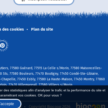
n des cookies
Plan du site
tiers, 77580 Guérard, 77515 La Celle s/Morin, 77580 Maisoncelles-
 Sts, 77580 Bouleurs, 77470 Boutigny, 77450 Condé-Ste-Libiaire,
Chapelle, 77450 Esbly, 77580 La Haute-Maison, 77450 Montry, 77860
tois, 77470 Villemareuil, 77580 Villiers s/Morin
 des statistiques afin d'analyser le trafic et la performance du site et
paramétrant vos cookies. OK pour vous ?
'accepte
seau Biocoop
Copyright Biocoop 2026