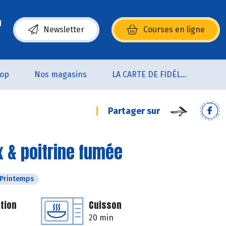
Newsletter
Courses en ligne
(s’ouvre dans une nouvelle fenêtre)
oop
Nos magasins
LA CARTE DE FIDÉLITÉ
Partager sur
x & poitrine fumée
Printemps
tion
Cuisson
20 min