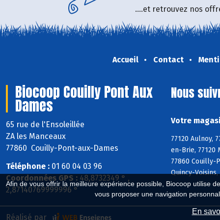
....et retrouvez nos of
Accueil
Contact
Menti
Biocoop Couilly Pont Aux
Nous suiv
Dames
Votre magasi
65 rue de l'Ensoleillée
ZA les Manceaux
77120 Aulnoy, 7
77860 Couilly-Pont-aux-Dames
en-Brie, 77120 
77860 Couilly-
Téléphone :
01 60 04 03 96
Quincy-Voisins,
Coordonnées GPS :
48,8732349 ° ,
Afin de vous offrir la meilleure expérience possible, Biocoop utilise d
2,87140769999996 °
vous proposer une navigation personnal
En savoi
Réalisé par