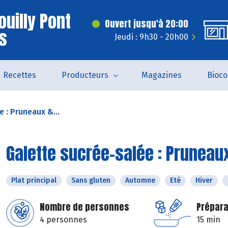
ouilly Pont
Ouvert jusqu'à 20:00
s
Jeudi : 9h30 - 20h00
Recettes
Producteurs
Magazines
Bioc
 : Pruneaux &...
Galette sucrée-salée : Pruneau
Plat principal
Sans gluten
Automne
Eté
Hiver
Nombre de personnes
Prépara
4 personnes
15 min