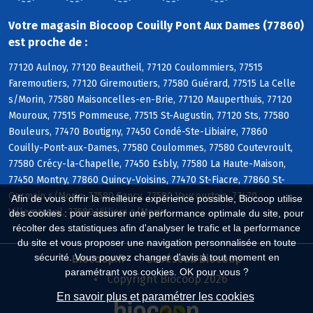
Votre magasin Biocoop Couilly Pont Aux Dames (77860)
est proche de :
77120 Aulnoy, 77120 Beautheil, 77120 Coulommiers, 77515
Faremoutiers, 77120 Giremoutiers, 77580 Guérard, 77515 La Celle
s/Morin, 77580 Maisoncelles-en-Brie, 77120 Mauperthuis, 77120
Mouroux, 77515 Pommeuse, 77515 St-Augustin, 77120 Sts, 77580
Bouleurs, 77470 Boutigny, 77450 Condé-Ste-Libiaire, 77860
Couilly-Pont-aux-Dames, 77580 Coulommes, 77580 Coutevroult,
77580 Crécy-la-Chapelle, 77450 Esbly, 77580 La Haute-Maison,
77450 Montry, 77860 Quincy-Voisins, 77470 St-Fiacre, 77860 St-
Germain s/Morin, 77580 Sancy, 77580 Vaucourtois, 77470
Afin de vous offrir la meilleure expérience possible, Biocoop utilise
Villemareuil, 77580 Villiers s/Morin
des cookies : pour assurer une performance optimale du site, pour
récolter des statistiques afin d'analyser le trafic et la performance
du site et vous proposer une navigation personnalisée en toute
sécurité. Vous pouvez changer d'avis à tout moment en
Biocoop.fr
Le réseau Biocoop
paramétrant vos cookies. OK pour vous ?
Copyright Biocoop 2026
En savoir plus et paramétrer les cookies