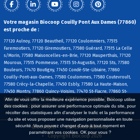
Votre magasin Biocoop Couilly Pont Aux Dames (77860)
est proche de :
77120 Aulnoy, 77120 Beautheil, 77120 Coulommiers, 77515
Faremoutiers, 77120 Giremoutiers, 77580 Guérard, 77515 La Celle
s/Morin, 77580 Maisoncelles-en-Brie, 77120 Mauperthuis, 77120
Mouroux, 77515 Pommeuse, 77515 St-Augustin, 77120 Sts, 77580
Bouleurs, 77470 Boutigny, 77450 Condé-Ste-Libiaire, 77860
Couilly-Pont-aux-Dames, 77580 Coulommes, 77580 Coutevroult,
77580 Crécy-la-Chapelle, 77450 Esbly, 77580 La Haute-Maison,
77450 Montry, 77860 Quincy-Voisins, 77470 St-Fiacre, 77860 St-
Germain s/Morin, 77580 Sancy, 77580 Vaucourtois, 77470
Afin de vous offrir la meilleure expérience possible, Biocoop utilise
Villemareuil, 77580 Villiers s/Morin
des cookies : pour assurer une performance optimale du site, pour
récolter des statistiques afin d'analyser le trafic et la performance
du site et vous proposer une navigation personnalisée en toute
sécurité. Vous pouvez changer d'avis à tout moment en
Biocoop.fr
Le réseau Biocoop
paramétrant vos cookies. OK pour vous ?
Copyright Biocoop 2026