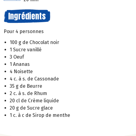
Ingrédients
Pour 4 personnes
100 g de Chocolat noir
1 Sucre vanillé
3 Oeuf
1 Ananas
4 Noisette
4 c. à s. de Cassonade
35 g de Beurre
2 c. à s. de Rhum
20 cl de Crème liquide
20 g de Sucre glace
1 c. à c de Sirop de menthe