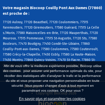
Votre magasin Biocoop Couilly Pont Aux Dames (77860)
est proche de :
77120 Aulnoy, 77120 Beautheil, 77120 Coulommiers, 77515
Faremoutiers, 77120 Giremoutiers, 77580 Guérard, 77515 La Celle
s/Morin, 77580 Maisoncelles-en-Brie, 77120 Mauperthuis, 77120
Mouroux, 77515 Pommeuse, 77515 St-Augustin, 77120 Sts, 77580
Bouleurs, 77470 Boutigny, 77450 Condé-Ste-Libiaire, 77860
Couilly-Pont-aux-Dames, 77580 Coulommes, 77580 Coutevroult,
77580 Crécy-la-Chapelle, 77450 Esbly, 77580 La Haute-Maison,
77450 Montry, 77860 Quincy-Voisins, 77470 St-Fiacre, 77860 St-
Germain s/Morin, 77580 Sancy, 77580 Vaucourtois, 77470
Afin de vous offrir la meilleure expérience possible, Biocoop utilise
Villemareuil, 77580 Villiers s/Morin
des cookies : pour assurer une performance optimale du site, pour
récolter des statistiques afin d'analyser le trafic et la performance
du site et vous proposer une navigation personnalisée en toute
sécurité. Vous pouvez changer d'avis à tout moment en
Biocoop.fr
Le réseau Biocoop
paramétrant vos cookies. OK pour vous ?
Copyright Biocoop 2026
En savoir plus et paramétrer les cookies