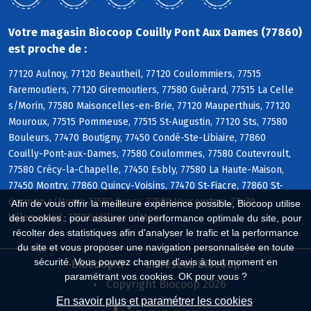
Votre magasin Biocoop Couilly Pont Aux Dames (77860)
est proche de :
77120 Aulnoy, 77120 Beautheil, 77120 Coulommiers, 77515
Faremoutiers, 77120 Giremoutiers, 77580 Guérard, 77515 La Celle
s/Morin, 77580 Maisoncelles-en-Brie, 77120 Mauperthuis, 77120
Mouroux, 77515 Pommeuse, 77515 St-Augustin, 77120 Sts, 77580
Bouleurs, 77470 Boutigny, 77450 Condé-Ste-Libiaire, 77860
Couilly-Pont-aux-Dames, 77580 Coulommes, 77580 Coutevroult,
77580 Crécy-la-Chapelle, 77450 Esbly, 77580 La Haute-Maison,
77450 Montry, 77860 Quincy-Voisins, 77470 St-Fiacre, 77860 St-
Germain s/Morin, 77580 Sancy, 77580 Vaucourtois, 77470
Afin de vous offrir la meilleure expérience possible, Biocoop utilise
Villemareuil, 77580 Villiers s/Morin
des cookies : pour assurer une performance optimale du site, pour
récolter des statistiques afin d'analyser le trafic et la performance
du site et vous proposer une navigation personnalisée en toute
sécurité. Vous pouvez changer d'avis à tout moment en
Biocoop.fr
Le réseau Biocoop
paramétrant vos cookies. OK pour vous ?
Copyright Biocoop 2026
En savoir plus et paramétrer les cookies