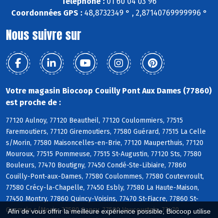
Téléphone :
01 60 04 03 96
Coordonnées GPS :
48,8732349 ° , 2,87140769999996 °
Nous suivre sur
Votre magasin Biocoop Couilly Pont Aux Dames (77860)
est proche de :
77120 Aulnoy, 77120 Beautheil, 77120 Coulommiers, 77515
Faremoutiers, 77120 Giremoutiers, 77580 Guérard, 77515 La Celle
s/Morin, 77580 Maisoncelles-en-Brie, 77120 Mauperthuis, 77120
Mouroux, 77515 Pommeuse, 77515 St-Augustin, 77120 Sts, 77580
Bouleurs, 77470 Boutigny, 77450 Condé-Ste-Libiaire, 77860
Couilly-Pont-aux-Dames, 77580 Coulommes, 77580 Coutevroult,
77580 Crécy-la-Chapelle, 77450 Esbly, 77580 La Haute-Maison,
77450 Montry, 77860 Quincy-Voisins, 77470 St-Fiacre, 77860 St-
Germain s/Morin, 77580 Sancy, 77580 Vaucourtois, 77470
Afin de vous offrir la meilleure expérience possible, Biocoop utilise