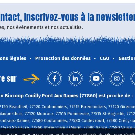
tact, inscrivez-vous à la newsletter
fres, nos événements et nos actualités.
ons légales
Protection des données
CGU
Gestio
re sur
n Biocoop Couilly Pont Aux Dames (77860) est proche de :
7120 Beautheil, 77120 Coulommiers, 77515 Faremoutiers, 77120 Giremou
Mauperthuis, 77120 Mouroux, 77515 Pommeuse, 77515 St-Augustin, 77120
Pont-aux-Dames, 77580 Coulommes, 77580 Coutevroult, 77580 Crécy-la-
 77470 St-Fiacre, 77860 St-Germain s/Morin, 77580 Sancy, 77580 Vaucour
es cookies : pour assurer une performance optimale du site, pour récolter