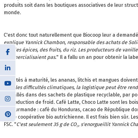
produits soit dans les boutiques associatives de leur struc
monde.
C'est donc tout naturellement que Biocoop leur a demandé d
explique Yannick Chambon, responsable des achats de Solidar
fois des épices, des fruits, du riz. Les producteurs de vani
commercialisaient pas.
" Il a fallu un an pour obtenir la labe
Récoltés à maturité, les ananas, litchis et mangues doivent 
avec les difficultés climatiques, la logistique peut être ren
emballés dans des sachets de plastique recyclable, par port
la production de froid. Café Latte, Choco Latte sont les 
et gourmande : café du Honduras, cacao de République domin
d'une coopérative bio autrichienne. Il est frais bien sûr. 
FSC. "
C'est seulement 35 g de CO₂, s'enorgueillit Yannick C