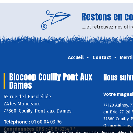
Restons en con
....et retrouvez nos of
Accueil
Contact
Menti
Biocoop Couilly Pont Aux
Nous suiv
Dames
Votre magasi
65 rue de l'Ensoleillée
ZA les Manceaux
77120 Aulnoy, 7
77860 Couilly-Pont-aux-Dames
en-Brie, 77120 
77860 Couilly-
Téléphone :
01 60 04 03 96
Quincy-Voisins,
Coordonnées GPS :
48,8732349 ° ,
Afin de vous offrir la meilleure expérience possible, Biocoop utilise d