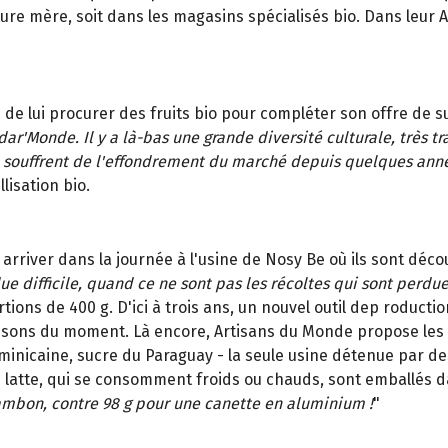
ture mère, soit dans les magasins spécialisés bio. Dans leur 
e lui procurer des fruits bio pour compléter son offre de su
'Monde. Il y a là-bas une grande diversité culturale, très tr
lle souffrent de l'effondrement du marché depuis quelques anné
llisation bio.
arriver dans la journée à l'usine de Nosy Be où ils sont décou
due difficile, quand ce ne sont pas les récoltes qui sont perdu
ions de 400 g. D'ici à trois ans, un nouvel outil dep roducti
boissons du moment. Là encore, Artisans du Monde propose les
icaine, sucre du Paraguay - la seule usine détenue par des 
Les latte, qui se consomment froids ou chauds, sont emballés 
hambon, contre 98 g pour une canette en aluminium !
"