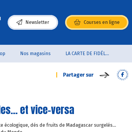
Newsletter
Courses en ligne
(s’ouvre dans une nouvelle fenêtre)
oop
Nos magasins
LA CARTE DE FIDÉLITÉ
Partager sur
s... et vice-versa
tte écologique, dés de fruits de Madagascar surgelés...