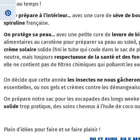
du beau temps !
On se prépare à l’intérieur…
avec une cure de
sève de bo
spiruline
française.
On protège sa peau…
avec une petite cure de
levure de b
alimentaires au carotène pour préparer sa peau au soleil, pu
crème solaire
solide (fini le tube qui coule dans le sac de pl
neutre, mais toujours
respectueuse de la santé et des fo
elle ne contient pas de filtres chimiques qui polluent les e
On décide que cette année
les insectes ne nous gâcheront
essentielles, ou nos gels et crèmes contre les démangeai
On prépare notre sac pour les escapades des longs weeken
solide
trop pratique, des soins cheveux à l’huile de coco o
Plein d’idées pour faire et se faire plaisir !