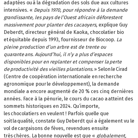
adaptées ou à la dégradation des sols due aux cultures
intensives. «
Depuis 1970, pour répondre à la demande
grandissante, les pays de l’Ouest africain déforestent
massivement pour planter des cacaoyers,
explique Guy
Deberdt, directeur général de Kaoka, chocolatier bio
et équitable depuis 1993, fournisseur de Biocoop.
La
pleine production d’un arbre est de trente ou
quarante ans. Aujourd’hui, il n’y a plus d’espaces
disponibles pour en replanter et compenser la perte
de productivité des vieilles plantations.
» Selon le Cirad
(Centre de coopération internationale en recherche
agronomique pour le développement), la demande
mondiale a encore augmenté de 20 % ces cinq dernières
années. Face à la pénurie, le cours du cacao a atteint des
sommets historiques en 2024. Qu’importe,
les chocolatiers en veulent ! Parfois quelle que
soit la qualité, constate Guy Deberdt qui a également vu le
vol de cargaisons de fèves, revendues ensuite
très chères. La bonne nouvelle est que «
globalement,