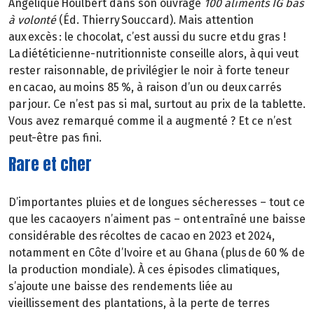
Angélique Houlbert dans son ouvrage
100 aliments IG bas
à volonté
(Éd. Thierry Souccard). Mais attention
aux excès : le chocolat, c’est aussi du sucre et du gras !
La diététicienne-nutritionniste conseille alors, à qui veut
rester raisonnable, de privilégier le noir à forte teneur
en cacao, au moins 85 %, à raison d’un ou deux carrés
par jour. Ce n’est pas si mal, surtout au prix de la tablette.
Vous avez remarqué comme il a augmenté ? Et ce n’est
peut-être pas fini.
Rare et cher
D’importantes pluies et de longues sécheresses – tout ce
que les cacaoyers n’aiment pas – ont entraîné une baisse
considérable des récoltes de cacao en 2023 et 2024,
notamment en Côte d’Ivoire et au Ghana (plus de 60 % de
la production mondiale). À ces épisodes climatiques,
s’ajoute une baisse des rendements liée au
vieillissement des plantations, à la perte de terres