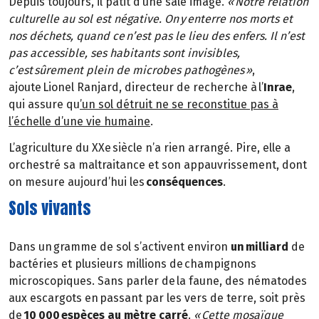
Depuis toujours, il pâtit d’une sale image.
« Notre relation
culturelle au sol est négative. On y enterre nos morts et
nos déchets, quand ce n’est pas le lieu des enfers. Il n’est
pas accessible, ses habitants sont invisibles,
c’est sûrement plein de microbes pathogènes »
,
ajoute Lionel Ranjard, directeur de recherche à l’
Inrae
,
qui assure qu
’un sol détruit ne se reconstitue pas à
l’échelle d’une vie humaine
.
L’agriculture du XXe siècle n’a rien arrangé. Pire, elle a
orchestré sa maltraitance et son appauvrissement, dont
on mesure aujourd’hui les
conséquences
.
Sols vivants
Dans un gramme de sol s’activent environ
un milliard
de
bactéries et plusieurs millions de champignons
microscopiques. Sans parler de la faune, des nématodes
aux escargots en passant par les vers de terre, soit près
de
10 000 espèces au mètre carré
.
« Cette mosaïque