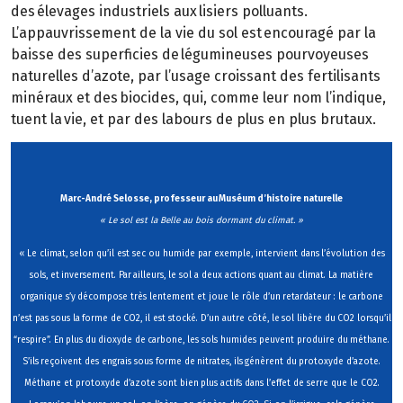
des élevages industriels aux lisiers polluants.
L’appauvrissement de la vie du sol est encouragé par la
baisse des superficies de légumineuses pourvoyeuses
naturelles d’azote, par l’usage croissant des fertilisants
minéraux et des biocides, qui, comme leur nom l’indique,
tuent la vie, et par des labours de plus en plus brutaux.
Marc-André Selosse, professeur au Muséum d’histoire naturelle
« Le sol est la Belle au bois dormant du climat. »
« Le climat, selon qu’il est sec ou humide par exemple, intervient dans l’évolution des
sols, et inversement. Par ailleurs, le sol a deux actions quant au climat. La matière
organique s’y décompose très lentement et joue le rôle d’un retardateur : le carbone
n’est pas sous la forme de CO2, il est stocké. D’un autre côté, le sol libère du CO2 lorsqu’il
“respire”. En plus du dioxyde de carbone, les sols humides peuvent produire du méthane.
S’ils reçoivent des engrais sous forme de nitrates, ils génèrent du protoxyde d’azote.
Méthane et protoxyde d’azote sont bien plus actifs dans l’effet de serre que le CO2.