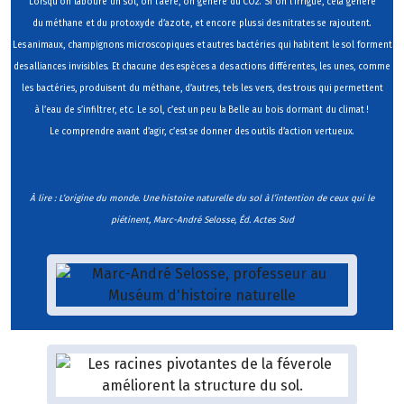
Lorsqu’on laboure un sol, on l’aère, on génère du CO2. Si on l’irrigue, cela génère
du méthane et du protoxyde d’azote, et encore plus si des nitrates se rajoutent.
Les animaux, champignons microscopiques et autres bactéries qui habitent le sol forment
des alliances invisibles. Et chacune des espèces a des actions différentes, les unes, comme
les bactéries, produisent du méthane, d’autres, tels les vers, des trous qui permettent
à l’eau de s’infiltrer, etc. Le sol, c’est un peu la Belle au bois dormant du climat !
Le comprendre avant d’agir, c’est se donner des outils d’action vertueux.
À lire : L’origine du monde. Une histoire naturelle du sol à l’intention de ceux qui le
piétinent, Marc-André Selosse, Éd. Actes Sud