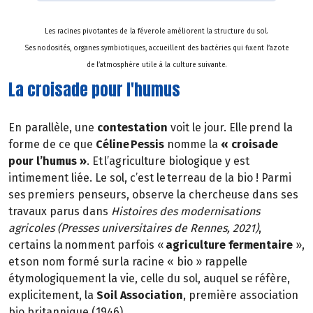
Les racines pivotantes de la féverole améliorent la structure du sol.
Ses nodosités, organes symbiotiques, accueillent des bactéries qui fixent l’azote
de l’atmosphère utile à la culture suivante.
La croisade pour l'humus
En parallèle, une
contestation
voit le jour. Elle prend la
forme de ce que
Céline Pessis
nomme la
« croisade
pour l’humus »
. Et l’agriculture biologique y est
intimement liée. Le sol, c’est le terreau de la bio ! Parmi
ses premiers penseurs, observe la chercheuse dans ses
travaux parus dans
Histoires des modernisations
agricoles (Presses universitaires de Rennes, 2021)
,
certains la nomment parfois «
agriculture fermentaire
»,
et son nom formé sur la racine « bio » rappelle
étymologiquement la vie, celle du sol, auquel se réfère,
explicitement, la
Soil Association
, première association
bio britannique (1946).