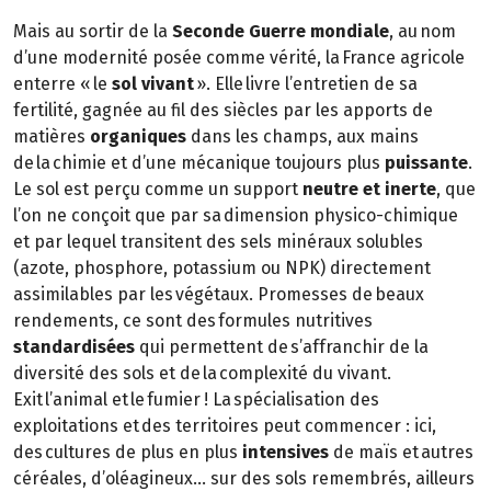
Mais au sortir de la
Seconde Guerre mondiale
, au nom
d’une modernité posée comme vérité, la France agricole
enterre « le
sol vivant
». Elle livre l’entretien de sa
fertilité, gagnée au fil des siècles par les apports de
matières
organiques
dans les champs, aux mains
de la chimie et d’une mécanique toujours plus
puissante
.
Le sol est perçu comme un support
neutre et inerte
, que
l’on ne conçoit que par sa dimension physico-chimique
et par lequel transitent des sels minéraux solubles
(azote, phosphore, potassium ou NPK) directement
assimilables par les végétaux. Promesses de beaux
rendements, ce sont des formules nutritives
standardisées
qui permettent de s’affranchir de la
diversité des sols et de la complexité du vivant.
Exit l’animal et le fumier ! La spécialisation des
exploitations et des territoires peut commencer : ici,
des cultures de plus en plus
intensives
de maïs et autres
céréales, d’oléagineux… sur des sols remembrés, ailleurs