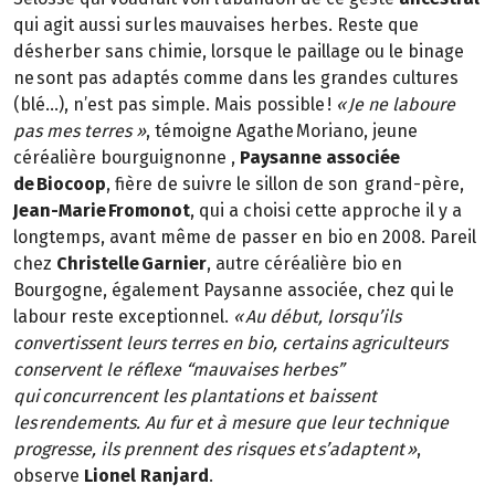
qui agit aussi sur les mauvaises herbes. Reste que
désherber sans chimie, lorsque le paillage ou le binage
ne sont pas adaptés comme dans les grandes cultures
(blé…), n’est pas simple. Mais possible !
« Je ne laboure
pas mes terres »
, témoigne Agathe Moriano, jeune
céréalière bourguignonne ,
Paysanne associée
de Biocoop
, fière de suivre le sillon de son grand-père,
Jean-Marie Fromonot
, qui a choisi cette approche il y a
longtemps, avant même de passer en bio en 2008. Pareil
chez
Christelle Garnier
, autre céréalière bio en
Bourgogne, également Paysanne associée, chez qui le
labour reste exceptionnel.
« Au début, lorsqu’ils
convertissent leurs terres en bio, certains agriculteurs
conservent le réflexe “mauvaises herbes”
qui concurrencent les plantations et baissent
les rendements. Au fur et à mesure que leur technique
progresse, ils prennent des risques et s’adaptent »
,
observe
Lionel Ranjard
.