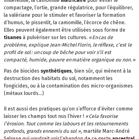
millefeuille, la camomille
matricaire
pour éviter le
compactage, l’ortie, grande régulatrice, pour l’équilibrer,
la valériane pour le stimuler et favoriser la formation
d’humus, le pissenlit, la camomille, l’écorce de chêne.
Elles peuvent également être utilisées sous forme de
tisanes
à pulvériser sur les cultures.
« En cas de
problème, explique Jean-Michel Florin, le réflexe, c’est le
profil de sol : un coup de bêche pour voir s’il est
compacté, humide, pauvre en matière organique ou non. »
Pas de biocides
synthétiques
, bien sûr, qui mènent à la
destruction des habitats du sol, notamment les
fongicides, ou à la contamination des micro-organismes
(métaux lourds…)
Il est aussi des pratiques qu’on s’efforce d’éviter comme
laisser les champs tout nus l’hiver !
« Cela favorise
l’érosion. Tout comme les labours et les retournements
profonds, grands ennemis du sol »
, martèle Marc-André
Selosse qui voudrait voir l’abandon de ce geste
ancestral