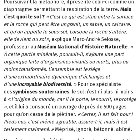
Poursuivant la métaphore, il présente celui-ci comme un
diaphragme permettant la respiration de la terre.
Mais
c’est quoi le sol ?
« C’est ce qui est situé entre la surface
et la roche qui peut être un granit, un sable, un calcaire,
et qu’on appelle le sous-sol. Lorsque la roche s’altère,
elle devient du sol »
, explique Marc-André Selosse,
professeur au
Muséum National d’Histoire Naturelle
.
«
À cette partie minérale, poursuit-il, s’ajoute une part
organique faite d’organismes vivants ou morts, plus ou
moins transformés. L’ensemble est le siège
d’une extraordinaire dynamique d’échanges et
d’une
incroyable biodiversité
. »
Pour ce spécialiste
des
symbioses souterraines
, le sol n’est ni plus ni moins
à
« l’origine du monde, car il le porte, le nourrit, le protège
»
, et il lui a consacré un ouvrage de près de 500 pages
pour qu’on cesse de le piétiner.
« Certes, il est fait pour !
Pieds nus, c’est même agréable, assure-t-il, mais il est
tellement malmené. »
Méprisé, ignoré, bétonné, abîmé.