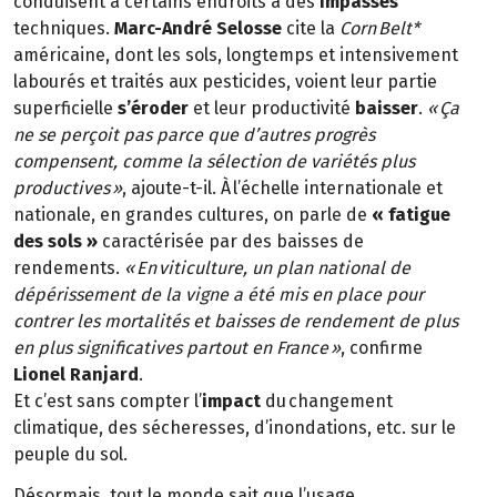
conduisent à certains endroits à des
impasses
techniques.
Marc-André Selosse
cite la
Corn Belt*
américaine, dont les sols, longtemps et intensivement
labourés et traités aux pesticides, voient leur partie
superficielle
s’éroder
et leur productivité
baisser
.
« Ça
ne se perçoit pas parce que d’autres progrès
compensent, comme la sélection de variétés plus
productives »
, ajoute-t-il. À l’échelle internationale et
nationale, en grandes cultures, on parle de
« fatigue
des sols »
caractérisée par des baisses de
rendements.
« En viticulture, un plan national de
dépérissement de la vigne a été mis en place pour
contrer les mortalités et baisses de rendement de plus
en plus significatives partout en France »
, confirme
Lionel Ranjard
.
Et c’est sans compter l’
impact
du changement
climatique, des sécheresses, d’inondations, etc. sur le
peuple du sol.
Désormais, tout le monde sait que l’usage